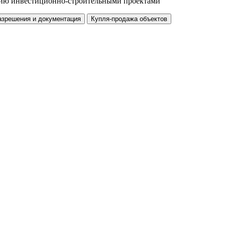
нию инвестиционно-строительными проектами
азрешения и документация
Купля-продажа объектов