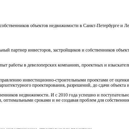
собственников объектов недвижимости в Санкт-Петербурге и Л
ный партнер инвесторов, застройщиков и собственников объек
т работы в девелоперских компаниях, проектных и изыскательс
 управлению инвестиционно-строительными проектами от оценки
рхитектурного проектирования, разрешений, до сдачи объекта и
венников недвижимости. И с 2010 года успешно и поступательн
 оптимальными сроками и не создавая проблем для собственник