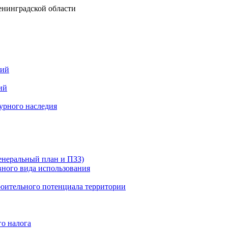
ний
ий
урного наследия
енеральный план и ПЗЗ)
вного вида использования
роительного потенциала территории
го налога