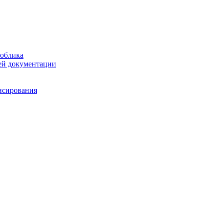
 облика
чей документации
нсирования