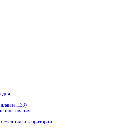
ледия
 план и ПЗЗ)
использования
о потенциала территории