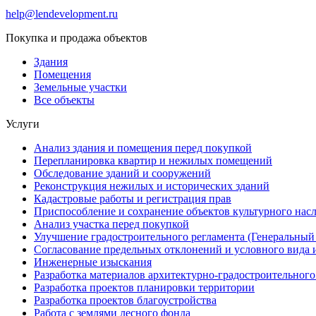
help@lendevelopment.ru
Покупка и продажа объектов
Здания
Помещения
Земельные участки
Все объекты
Услуги
Анализ здания и помещения перед покупкой
Перепланировка квартир и нежилых помещений
Обследование зданий и сооружений
Реконструкция нежилых и исторических зданий
Кадастровые работы и регистрация прав
Приспособление и сохранение объектов культурного нас
Анализ участка перед покупкой
Улучшение градостроительного регламента (Генеральный
Согласование предельных отклонений и условного вида 
Инженерные изыскания
Разработка материалов архитектурно-градостроительног
Разработка проектов планировки территории
Разработка проектов благоустройства
Работа с землями лесного фонда