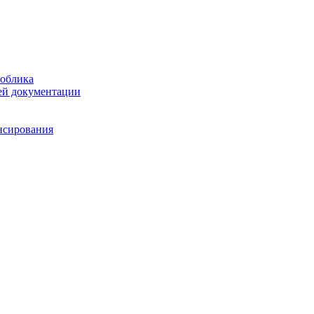
 облика
чей документации
нсирования