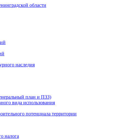
ний
ий
урного наследия
енеральный план и ПЗЗ)
вного вида использования
роительного потенциала территории
го налога